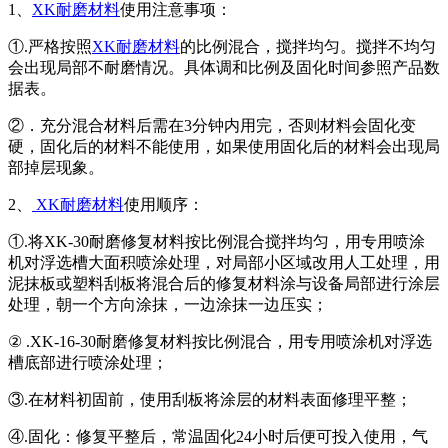
1、
XK耐磨材料
使用注意事项：
①.严格按照
XK耐磨材料
的比例混合，搅拌均匀。搅拌不均匀
会出现局部不耐磨情况。具体调和比例及固化时间参照产品数
据表。
②．充分混合材料后需在3分钟内用完，否则材料会固化变
硬，固化后的材料不能使用，如果使用固化后的材料会出现局
部掉层现象。
2、
XK耐磨材料
使用顺序：
①.将XK-30耐磨修复材料按比例混合搅拌均匀，用专用喷涂
机对浮选槽大面积喷涂处理，对局部小区域改用人工处理，用
泥抹板或塑料刮板将混合后的修复材料涂与设备局部进行涂层
处理，朝一个方向涂抹，一边涂抹一边压实；
② .XK-16-30耐磨修复材料按比例混合，用专用喷涂机对浮选
槽底部进行喷涂处理；
③.在材料初固前，使用刮板将涂层的材料表面修理平整；
④.固化：修复平整后，常温固化24小时后便可投入使用，气