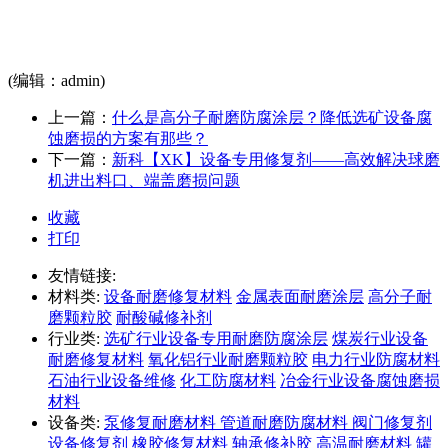
(编辑：admin)
上一篇：
什么是高分子耐磨防腐涂层？降低选矿设备腐
蚀磨损的方案有那些？
下一篇：
新科【XK】设备专用修复剂——高效解决球磨
机进出料口、端盖磨损问题
收藏
打印
友情链接:
材料类:
设备耐磨修复材料
金属表面耐磨涂层
高分子耐
磨颗粒胶
耐酸碱修补剂
行业类:
选矿行业设备专用耐磨防腐涂层
煤炭行业设备
耐磨修复材料
氧化铝行业耐磨颗粒胶
电力行业防腐材料
石油行业设备维修
化工防腐材料
冶金行业设备腐蚀磨损
材料
设备类:
泵修复耐磨材料
管道耐磨防腐材料
阀门修复剂
设备修复剂
橡胶修复材料
轴承修补胶
高温耐磨材料
罐