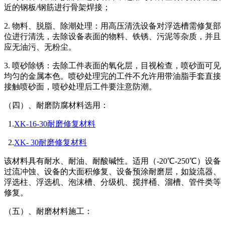
近的钢板/钢筋进行骨架焊接；
2. 物料、脱脂、除潮处理：用高压清洗设备对浮选槽需修复部
位进行清洗，去除设备表面的物料、铁锈、污泥等杂质，并且
应无油污、无粉尘。
3. 喷砂除锈：去除工件表面的氧化层，目视检查，喷砂面可见
均匀的金属本色。喷砂处理完的工件不允许用带油脂手套直接
接触喷砂面，喷砂处理后工件要注意防潮。
（四）、耐磨防腐材料选用：
1.
XK-16-30耐磨修复材料
2.
XK- 30耐磨修复材料
该材料具有耐水、耐油、耐酸碱性。适用（-20℃-250℃）设备
过流冲蚀、设备的大面积修复、设备预涂耐磨层，如旋流器、
浮选柱、浮选机、泡沫槽、分级机、搅拌桶、溜槽、管件类等
修复。
（五）、耐磨材料施工：