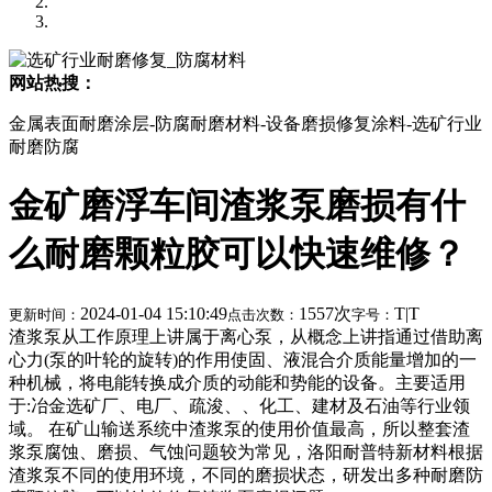
网站热搜：
金属表面耐磨涂层-防腐耐磨材料-设备磨损修复涂料-选矿行业
耐磨防腐
金矿磨浮车间渣浆泵磨损有什
么耐磨颗粒胶可以快速维修？
2024-01-04 15:10:49
1557次
T
|
T
更新时间：
点击次数：
字号：
渣浆泵从工作原理上讲属于离心泵，从概念上讲指通过借助离
心力(泵的叶轮的旋转)的作用使固、液混合介质能量增加的一
种机械，将电能转换成介质的动能和势能的设备。主要适用
于:冶金选矿厂、电厂、疏浚、、化工、建材及石油等行业领
域。 在矿山输送系统中渣浆泵的使用价值最高，所以整套渣
浆泵腐蚀、磨损、气蚀问题较为常见，洛阳耐普特新材料根据
渣浆泵不同的使用环境，不同的磨损状态，研发出多种耐磨防