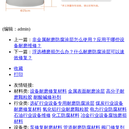
(编辑：admin)
上一篇：
非金属耐磨防腐涂层怎么使用？应用于哪些设
备耐磨维修？
下一篇：
浮选槽磨损怎么办？什么耐磨防腐涂层可以速
效修复？
收藏
打印
友情链接:
材料类:
设备耐磨修复材料
金属表面耐磨涂层
高分子耐
磨颗粒胶
耐酸碱修补剂
行业类:
选矿行业设备专用耐磨防腐涂层
煤炭行业设备
耐磨修复材料
氧化铝行业耐磨颗粒胶
电力行业防腐材料
石油行业设备维修
化工防腐材料
冶金行业设备腐蚀磨损
材料
设备类:
泵修复耐磨材料
管道耐磨防腐材料
阀门修复剂